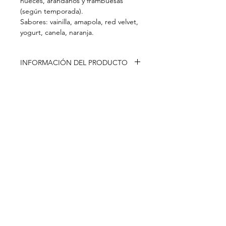
nueces, arandanos y frambuesas
(según temporada).
Sabores: vainilla, amapola, red velvet,
yogurt, canela, naranja.
INFORMACIÓN DEL PRODUCTO
Este producto debe pedirse con 3
días de anticipación . Refrigerar
después de 4 días
Síguenos en:
Producto fresco, artesanal sin
conservantes.
Duración 5 días.
Envío solo al Área Metropolitana
¡Suscríbete ahora!